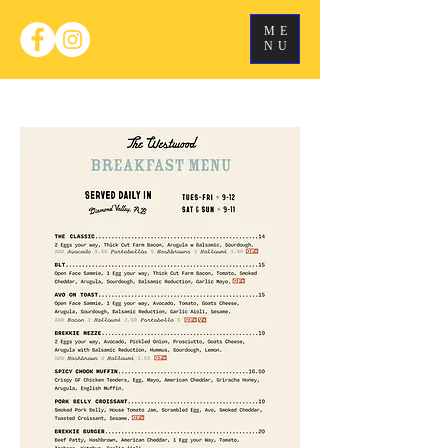
ME
NU